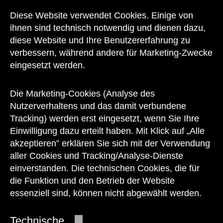
Kontakt
Diese Website verwendet Cookies. Einige von
ihnen sind technisch notwendig und dienen dazu,
diese Website und Ihre Benutzererfahrung zu
verbessern, während andere für Marketing-Zwecke
eingesetzt werden.
Unser Team steht Ihnen
zu den Öffnungszeiten des Museums
Die Marketing-Cookies (Analyse des
auch telefonisch zur Verfügung:
Nutzerverhaltens und das damit verbundene
Tracking) werden erst eingesetzt, wenn Sie Ihre
+43 1 505 87 47 85173
Einwilligung dazu erteilt haben. Mit Klick auf „Alle
akzeptieren” erklären Sie sich mit der Verwendung
service@wienmuseum.at
aller Cookies und Tracking/Analyse-Dienste
einverstanden. Die technischen Cookies, die für
die Funktion und den Betrieb der Website
essenziell sind, können nicht abgewählt werden.
© 2026 Wien Museum
Technische