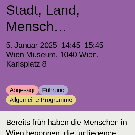
Stadt, Land,
Mensch…
5. Januar 2025, 14:45–15:45
Wien Museum, 1040 Wien,
Karlsplatz 8
Kategorie:
Kategorie:
Abgesagt
Führung
Kategorie:
Allgemeine Programme
Bereits früh haben die Menschen in
Wien begonnen, die umliegende