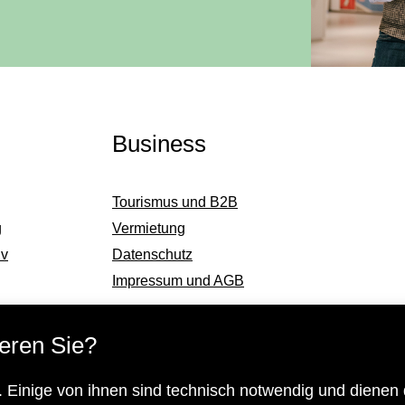
Business
Tourismus und B2B
g
Vermietung
iv
Datenschutz
Impressum und AGB
eren Sie?
Subventionsgeber
 Einige von ihnen sind technisch notwendig und dienen 