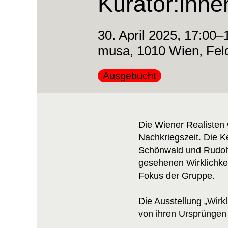
Kurator:inne
30. April 2025, 17:00–
musa, 1010 Wien, Fel
Kategorie:
Ausgebucht
Die Wiener Realisten
Nachkriegszeit. Die Ke
Schönwald und Rudolf
gesehenen Wirklichkeit
Fokus der Gruppe.
Die Ausstellung „
Wirkl
von ihren Ursprüngen 