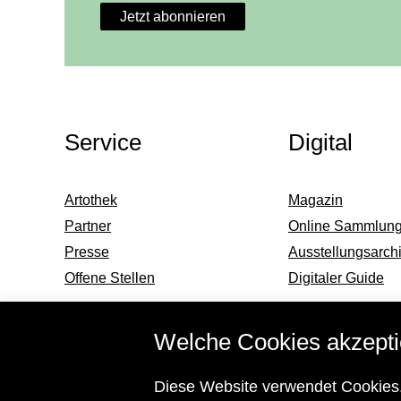
Jetzt abonnieren
Weitere Themen
Service
Digital
Artothek
Magazin
Partner
Online Sammlun
Presse
Ausstellungsarch
Offene Stellen
Digitaler Guide
Welche Cookies akzepti
Informationen zu ihrem barrierefreien Besuch
Diese Website verwendet Cookies.
und Barrierefreiheitserklärung