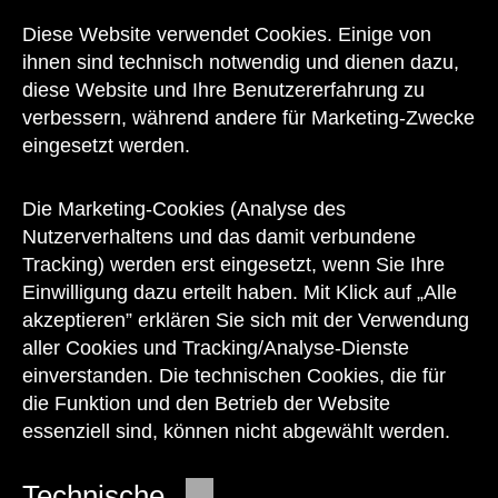
Diese Website verwendet Cookies. Einige von
Kontakt
ihnen sind technisch notwendig und dienen dazu,
diese Website und Ihre Benutzererfahrung zu
verbessern, während andere für Marketing-Zwecke
eingesetzt werden.
Unser Team steht Ihnen
zu den Öffnungszeiten des Museums
Die Marketing-Cookies (Analyse des
auch telefonisch zur Verfügung:
Nutzerverhaltens und das damit verbundene
Tracking) werden erst eingesetzt, wenn Sie Ihre
+43 1 505 87 47 85173
Einwilligung dazu erteilt haben. Mit Klick auf „Alle
akzeptieren” erklären Sie sich mit der Verwendung
service@wienmuseum.at
aller Cookies und Tracking/Analyse-Dienste
einverstanden. Die technischen Cookies, die für
die Funktion und den Betrieb der Website
essenziell sind, können nicht abgewählt werden.
© 2026 Wien Museum
Technische