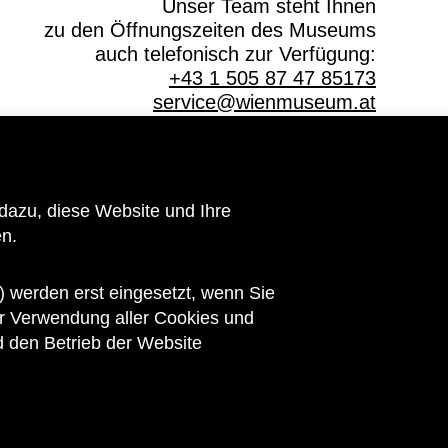
Unser Team steht Ihnen
zu den Öffnungszeiten des Museums
auch telefonisch zur Verfügung:
+43 1 505 87 47 85173
service@wienmuseum.at
Hauptsponsor
dazu, diese Website und Ihre
n.
 werden erst eingesetzt, wenn Sie
 der Verwendung aller Cookies und
d den Betrieb der Website