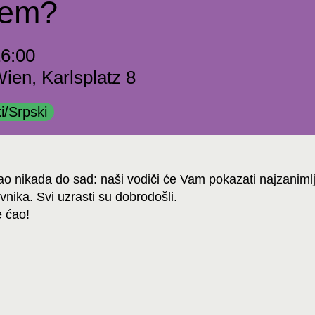
šem?
16:00
en, Karlsplatz 8
i/Srpski
 nikada do sad: naši vodiči će Vam pokazati najzanimljiv
vnika. Svi uzrasti su dobrodošli.
e ćao!