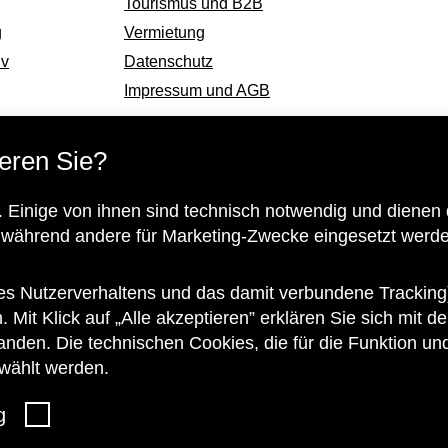
Tourismus und B2B
g
Vermietung
iv
Datenschutz
Impressum und AGB
eren Sie?
Subventionsgeber
 Einige von ihnen sind technisch notwendig und dienen 
 während andere für Marketing-Zwecke eingesetzt werde
es Nutzerverhaltens und das damit verbundene Tracking)
n. Mit Klick auf „Alle akzeptieren” erklären Sie sich mit
anden. Die technischen Cookies, die für die Funktion un
ewählt werden.
g