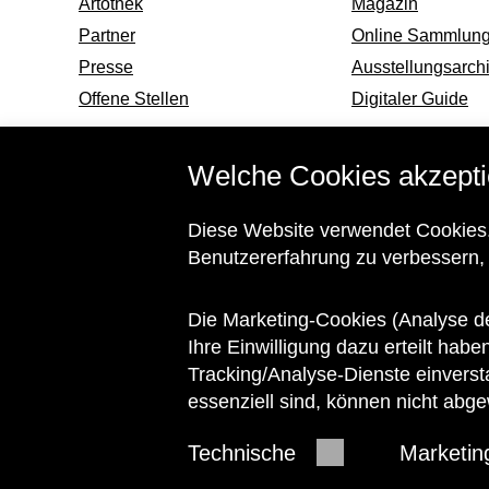
Artothek
Magazin
Partner
Online Sammlun
Presse
Ausstellungsarch
Offene Stellen
Digitaler Guide
Welche Cookies akzepti
Informationen zu ihrem barrierefreien Besuch
Diese Website verwendet Cookies.
und Barrierefreiheitserklärung
Benutzererfahrung zu verbessern,
Die Marketing-Cookies (Analyse d
© 2026 Wien Museum
Ihre Einwilligung dazu erteilt habe
Tracking/Analyse-Dienste einverst
essenziell sind, können nicht abg
Technische
Marketin