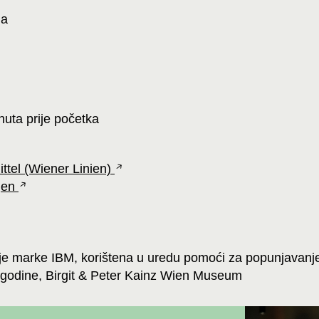
ma
inuta prije početka
ittel (Wiener Linien)
gen
je marke IBM, korištena u uredu pomoći za popunjavanj
. godine, Birgit & Peter Kainz Wien Museum