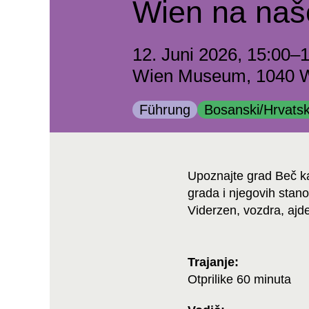
Wien na na
12. Juni 2026, 15:00–
Wien Museum, 1040 Wi
Kategorie:
Kategorie:
Führung
Bosanski/Hrvatsk
Upoznajte grad Beč kao
grada i njegovih stano
Viderzen, vozdra, ajd
Trajanje:
Otprilike 60 minuta