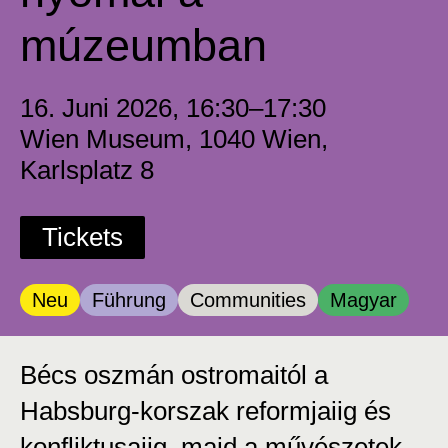
múzeumban
16. Juni 2026, 16:30–17:30
Wien Museum, 1040 Wien,
Karlsplatz 8
Tickets
Kategorie:
Kategorie:
Kategorie:
Kategorie:
Neu
Führung
Communities
Magyar
Bécs oszmán ostromaitól a
Habsburg-korszak reformjaiig és
konfliktusaiig, majd a művészetek,