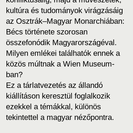
kultúra és tudományok virágzásáig
az Osztrák–Magyar Monarchiában:
Bécs története szorosan
összefonódik Magyarországéval.
Milyen emlékei találhatók ennek a
közös múltnak a Wien Museum-
ban?
Ez a tárlatvezetés az állandó
kiállításon keresztül foglalkozik
ezekkel a témákkal, különös
tekintettel a magyar nézőpontra.