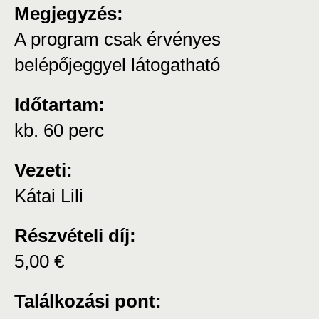
Megjegyzés:
A program csak érvényes
belépőjeggyel látogatható
Időtartam:
kb. 60 perc
Vezeti:
Kátai Lili
Részvételi díj:
5,00 €
Találkozási pont: