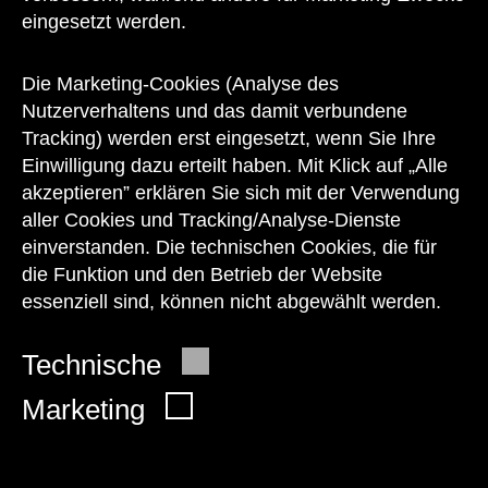
eingesetzt werden.
Unser Team steht Ihnen
zu den Öffnungszeiten des Museums
Die Marketing-Cookies (Analyse des
auch telefonisch zur Verfügung:
Nutzerverhaltens und das damit verbundene
Tracking) werden erst eingesetzt, wenn Sie Ihre
+43 1 505 87 47 85173
Einwilligung dazu erteilt haben. Mit Klick auf „Alle
akzeptieren” erklären Sie sich mit der Verwendung
service@wienmuseum.at
aller Cookies und Tracking/Analyse-Dienste
einverstanden. Die technischen Cookies, die für
die Funktion und den Betrieb der Website
essenziell sind, können nicht abgewählt werden.
© 2026 Wien Museum
Technische
Marketing