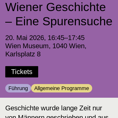
Wiener Geschichte
– Eine Spurensuche
20. Mai 2026, 16:45–17:45
Wien Museum, 1040 Wien,
Karlsplatz 8
Tickets
Kategorie:
Kategorie:
Führung
Allgemeine Programme
Geschichte wurde lange Zeit nur
von Männern geschrieben und aus