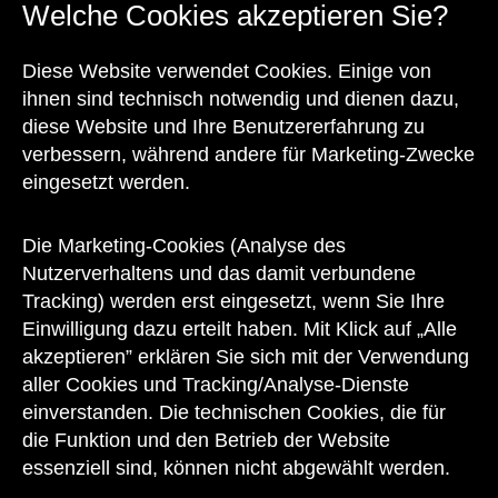
Welche Cookies akzeptieren Sie?
Diese Website verwendet Cookies. Einige von
Kontakt
ihnen sind technisch notwendig und dienen dazu,
diese Website und Ihre Benutzererfahrung zu
verbessern, während andere für Marketing-Zwecke
eingesetzt werden.
Unser Team steht Ihnen
zu den Öffnungszeiten des Museums
Die Marketing-Cookies (Analyse des
auch telefonisch zur Verfügung:
Nutzerverhaltens und das damit verbundene
Tracking) werden erst eingesetzt, wenn Sie Ihre
+43 1 505 87 47 85173
Einwilligung dazu erteilt haben. Mit Klick auf „Alle
akzeptieren” erklären Sie sich mit der Verwendung
service@wienmuseum.at
aller Cookies und Tracking/Analyse-Dienste
einverstanden. Die technischen Cookies, die für
die Funktion und den Betrieb der Website
essenziell sind, können nicht abgewählt werden.