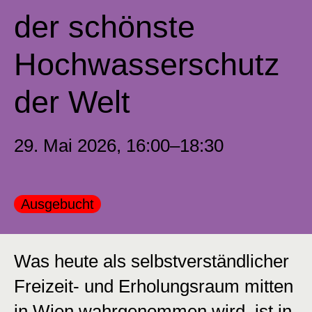
der schönste
Hochwasserschutz
der Welt
29. Mai 2026, 16:00–18:30
Kategorie:
Ausgebucht
Was heute als selbstverständlicher
Freizeit- und Erholungsraum mitten
in Wien wahrgenommen wird, ist in