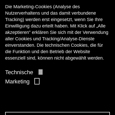
zu den Öffnungszeiten des Museums
Die Marketing-Cookies (Analyse des
auch telefonisch zur Verfügung:
Nutzerverhaltens und das damit verbundene
Tracking) werden erst eingesetzt, wenn Sie Ihre
+43 1 505 87 47 85173
Einwilligung dazu erteilt haben. Mit Klick auf „Alle
akzeptieren” erklären Sie sich mit der Verwendung
service@wienmuseum.at
aller Cookies und Tracking/Analyse-Dienste
einverstanden. Die technischen Cookies, die für
die Funktion und den Betrieb der Website
essenziell sind, können nicht abgewählt werden.
© 2026 Wien Museum
Technische
Marketing