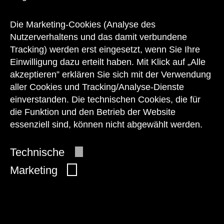
Unser Team steht Ihnen
zu den Öffnungszeiten des Museums
Die Marketing-Cookies (Analyse des
auch telefonisch zur Verfügung:
Nutzerverhaltens und das damit verbundene
Tracking) werden erst eingesetzt, wenn Sie Ihre
+43 1 505 87 47 85173
Einwilligung dazu erteilt haben. Mit Klick auf „Alle
akzeptieren” erklären Sie sich mit der Verwendung
service@wienmuseum.at
aller Cookies und Tracking/Analyse-Dienste
einverstanden. Die technischen Cookies, die für
die Funktion und den Betrieb der Website
essenziell sind, können nicht abgewählt werden.
© 2026 Wien Museum
Technische
Marketing