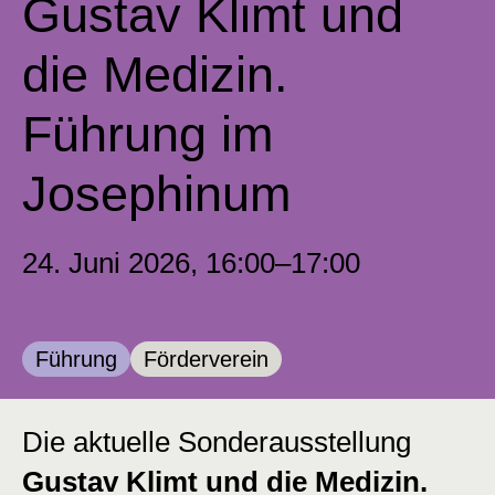
Gustav Klimt und
die Medizin.
Führung im
Josephinum
24. Juni 2026, 16:00–17:00
Kategorie:
Kategorie:
Führung
Förderverein
Die aktuelle Sonderausstellung
Gustav Klimt und die Medizin.