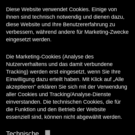
Kontakt
Diese Website verwendet Cookies. Einige von
ihnen sind technisch notwendig und dienen dazu,
diese Website und Ihre Benutzererfahrung zu
verbessern, während andere für Marketing-Zwecke
eingesetzt werden.
Unser Team steht Ihnen
zu den Öffnungszeiten des Museums
Die Marketing-Cookies (Analyse des
auch telefonisch zur Verfügung:
Nutzerverhaltens und das damit verbundene
Tracking) werden erst eingesetzt, wenn Sie Ihre
+43 1 505 87 47 85173
Einwilligung dazu erteilt haben. Mit Klick auf „Alle
akzeptieren” erklären Sie sich mit der Verwendung
service@wienmuseum.at
aller Cookies und Tracking/Analyse-Dienste
einverstanden. Die technischen Cookies, die für
die Funktion und den Betrieb der Website
essenziell sind, können nicht abgewählt werden.
© 2026 Wien Museum
Technische